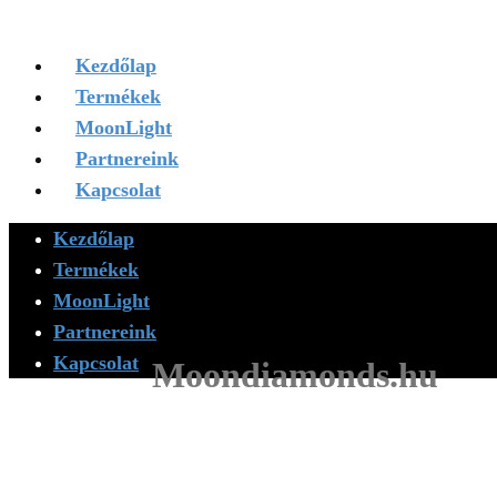
Kezdőlap
Termékek
MoonLight
Partnereink
Kapcsolat
Kezdőlap
Termékek
MoonLight
Partnereink
Kapcsolat
Moondiamonds.hu