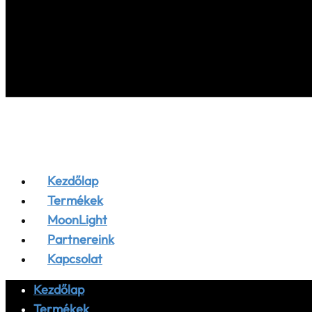
Kezdőlap
Termékek
MoonLight
Partnereink
Kapcsolat
Kezdőlap
Termékek