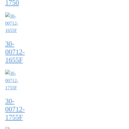
1750
30-
00712-
1655F
30-
00712-
1755F