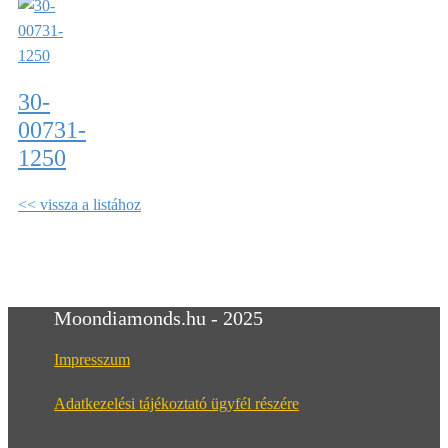
30-
00731-
1250
<< vissza a listához
Moondiamonds.hu - 2025
Impresszum
Adatkezelési tájékoztató ügyfél részére