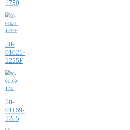
1750
50-
01021-
1255F
50-
01169-
1255