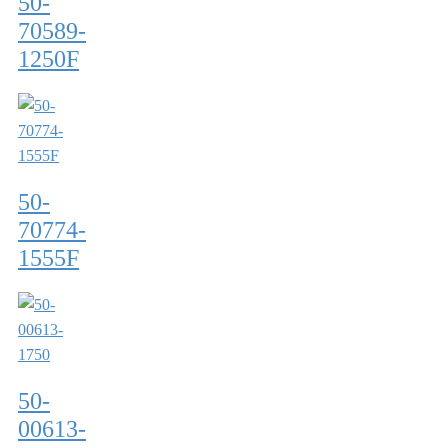
50-
70589-
1250F
50-
70774-
1555F
50-
00613-