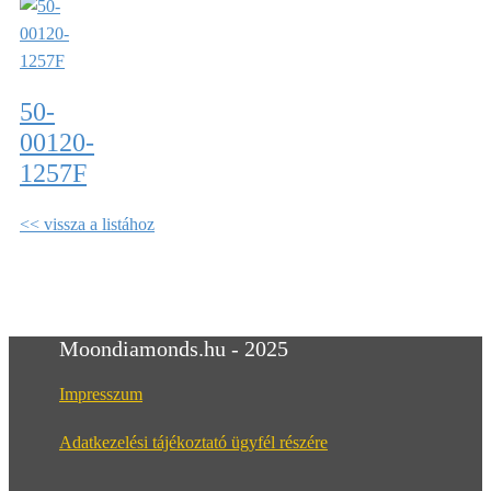
50-
00120-
1257F
<< vissza a listához
Moondiamonds.hu - 2025
Impresszum
Adatkezelési tájékoztató ügyfél részére