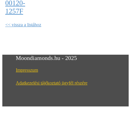
00120-
1257F
<< vissza a listához
Moondiamonds.hu - 2025
Impresszum
Adatkezelési tájékoztató ügyfél részére