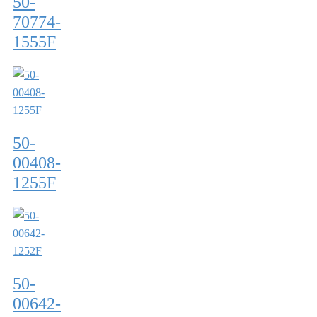
50-
70774-
1555F
50-
00408-
1255F
50-
00642-