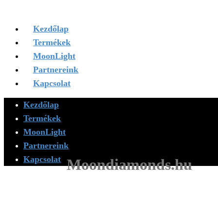
Kezdőlap
Termékek
MoonLight
Partnereink
Kapcsolat
Kezdőlap
Termékek
MoonLight
Partnereink
Kapcsolat
Moondiamonds.hu