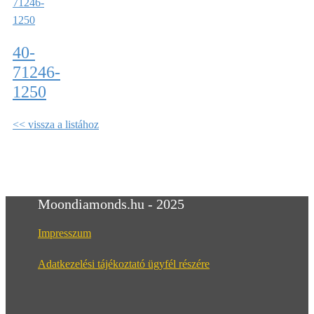
40-
71246-
1250
<< vissza a listához
Moondiamonds.hu - 2025
Impresszum
Adatkezelési tájékoztató ügyfél részére