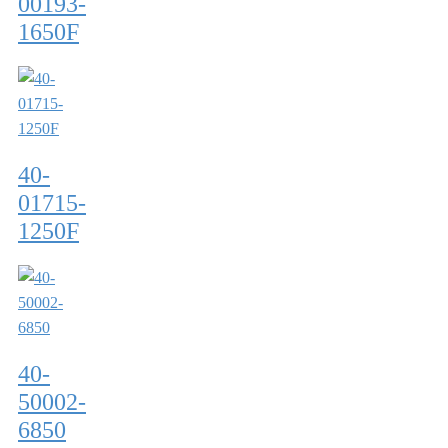
00193-
1650F
40-
01715-
1250F
40-
50002-
6850