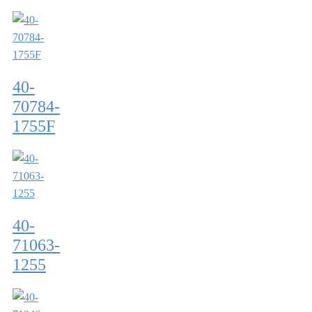
40-
70784-
1755F
40-
71063-
1255