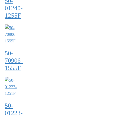
50-
01240-
1255F
50-
70906-
1555F
50-
01223-