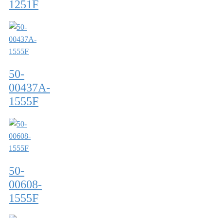
1251F
50-
00437A-
1555F
50-
00608-
1555F