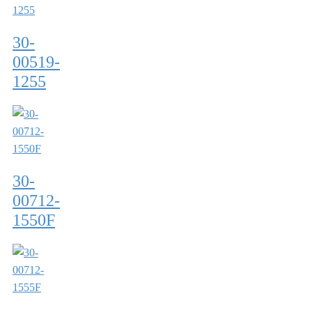
30-
00519-
1255
30-
00712-
1550F