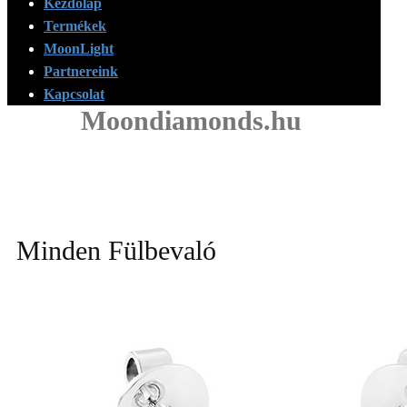
Kezdőlap
Termékek
MoonLight
Partnereink
Kapcsolat
Moondiamonds.hu
Minden Fülbevaló