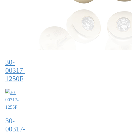
30-
00317-
1250F
30-
00317-