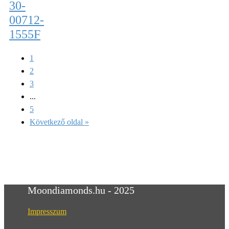
30-
00712-
1555F
1
2
3
...
5
Következő oldal »
Moondiamonds.hu - 2025
Impresszum