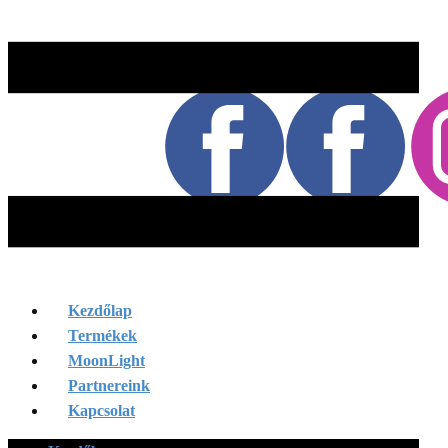
Kezdőlap
Termékek
MoonLight
Partnereink
Kapcsolat