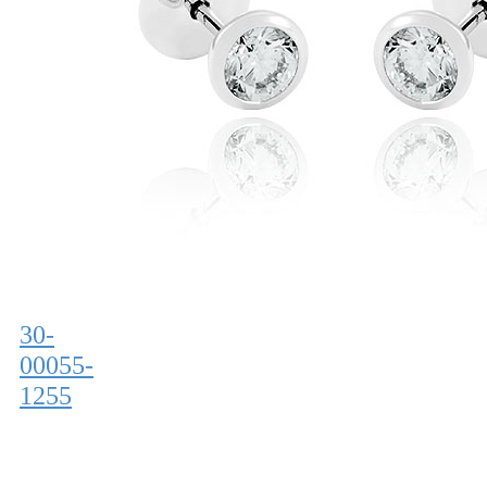
30-
00055-
1255