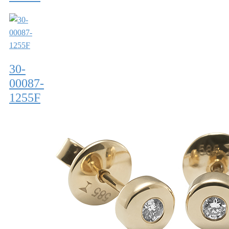
30-
00087-
1255F